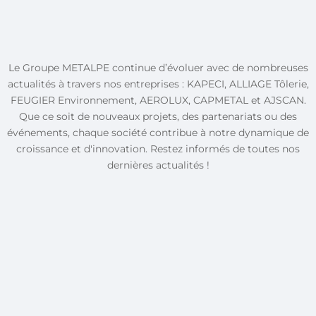
Le Groupe METALPE continue d’évoluer avec de nombreuses
actualités à travers nos entreprises : KAPECI, ALLIAGE Tôlerie,
FEUGIER Environnement, AEROLUX, CAPMETAL et AJSCAN.
Que ce soit de nouveaux projets, des partenariats ou des
événements, chaque société contribue à notre dynamique de
croissance et d'innovation. Restez informés de toutes nos
dernières actualités !
Le Groupe METALPE entre dans
le JEU avec la JL BOURG
Groupe METALPE
Le Groupe METALPE est fier d’annoncer
le renouvellement de son partenariat
avec la JL Bourg, club emblématique de
basket évoluant en Betclic Élite. Une
collaboration fondée sur des valeurs
fortes partagées : l’esprit d’équipe,