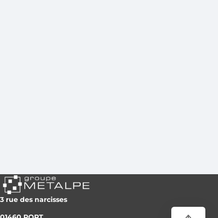
investissements à la pointe 
technologie au sein de l'atel
KAPECI Acier, réalisés avec 
la région Auvergne-Rhône-A
cadre du Pack Relocalisatio
3 rue des narcisses
01460 PORT